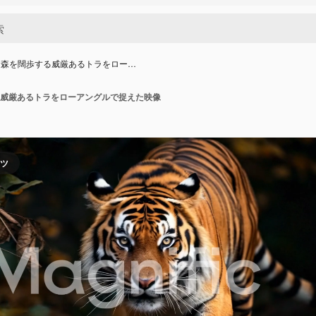
た森を闊歩する威厳あるトラをロー…
威厳あるトラをローアングルで捉えた映像
ンツ