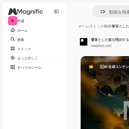
作成
ホーム
/
ストック
/
動画
/
鬱蒼とし
ホーム
検索
鬱蒼とした森を闊歩する
rawpixel.com
ストック
もっと詳しく
AI 生成コンテ
すべてのツール
Premium