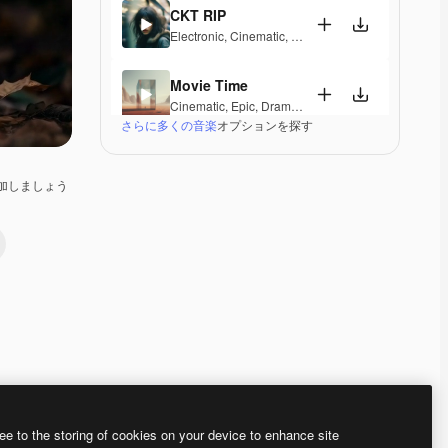
CKT RIP
Electronic
,
Cinematic
,
Epic
,
Dramatic
,
Energetic
Movie Time
Cinematic
,
Epic
,
Dramatic
さらに多くの音楽
オプションを探す
You Are Hero
Cinematic
,
Epic
,
Dramatic
加しましょう
Paradise Circus
Electronic
,
Cinematic
,
Epic
,
Dramatic
,
Energetic
,
Te
Battleborn symphony
Classical
,
Cinematic
,
Epic
,
Dramatic
,
Energetic
Zulu Chant
Cinematic
,
Epic
,
Dramatic
,
Energetic
Premium
Premium
Premium
Premium
ee to the storing of cookies on your device to enhance site