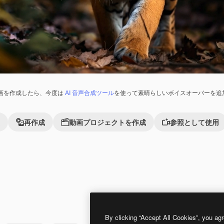
画を作成したら、今度は
AI 音声合成ツール
を使って素晴らしいボイスオーバーを追
再作成
動画プロジェクトを作成
参照として使用
Premium
Premium
AIによって生成されました。
By clicking “Accept All Cookies”, you agr