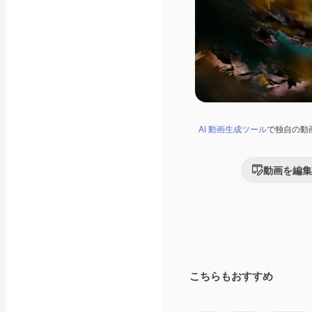
AI 動画生成ツール
で独自の動
動画を編集
こちらもおすすめ
Premium
Premium