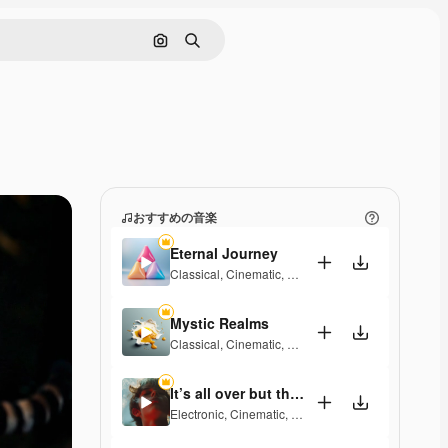
画像で検索
検索
おすすめの音楽
Eternal Journey
Classical
,
Cinematic
,
Epic
Mystic Realms
Classical
,
Cinematic
,
Epic
,
Hopeful
It’s all over but the crying
Electronic
,
Cinematic
,
Epic
,
Dramatic