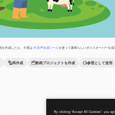
画を作成したら、今度は
AI 音声合成ツール
を使って素晴らしいボイスオーバーを追
再作成
動画プロジェクトを作成
参照として使用
By clicking “Accept All Cookies”, you agr