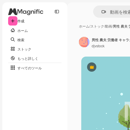
作成
ホーム
/
ストック
/
動画
/
男性 農夫
ホーム
検索
男性 農夫 労働者 キャ
djvstock
ストック
もっと詳しく
すべてのツール
Premium