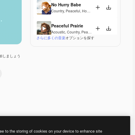
No Hurry Babe
Country
,
Peaceful
,
Hopeful
Peaceful Prairie
Acoustic
,
Country
,
Peaceful
さらに多くの音楽
オプションを探す
Fireside Glow
Country
,
Peaceful
加しましょう
Sunlit Meadows
Country
,
Peaceful
This Love is Home
Pop
,
Country
,
Laid Back
,
Peaceful
,
Sentimental
Slow Life
Acoustic
,
Country
,
Laid Back
,
Peaceful
,
Hopeful
Premium
Premium
ee to the storing of cookies on your device to enhance site