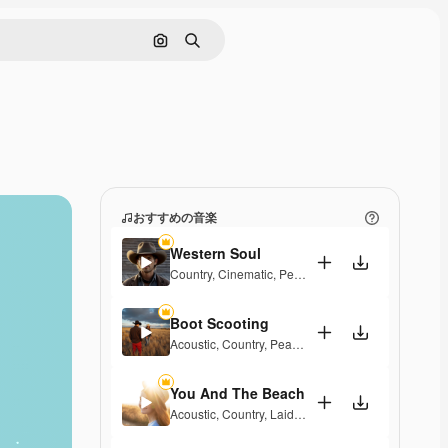
画像で検索
検索
おすすめの音楽
Western Soul
Country
,
Cinematic
,
Peaceful
,
Sentimental
Boot Scooting
Acoustic
,
Country
,
Peaceful
,
Hopeful
You And The Beach
Acoustic
,
Country
,
Laid Back
,
Peaceful
,
Hopeful