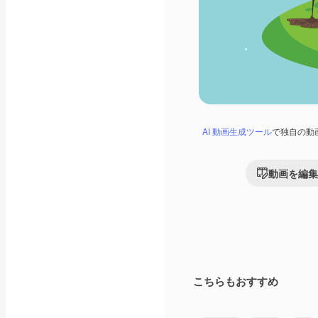
AI 動画生成ツール
で独自の動
動画を編集
こちらもおすすめ
Premium
Premium