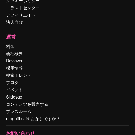
クッキーポリシー
トラストセンター
アフィリエイト
法人向け
運営
料金
会社概要
Reviews
採用情報
検索トレンド
ブログ
イベント
Slidesgo
コンテンツを販売する
プレスルーム
magnific.aiをお探しですか？
お問い合わせ