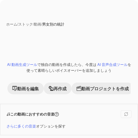
ホーム
/
ストック
/
動画
/
男女別の統計
AI 生成コンテンツ
AI 動画生成ツール
で独自の動画を作成したら、今度は
AI 音声合成ツール
を
Premium
使って素晴らしいボイスオーバーを追加しましょう
動画を編集
再作成
動画プロジェクトを作成
この動画におすすめの音楽
さらに多くの音楽
オプションを探す