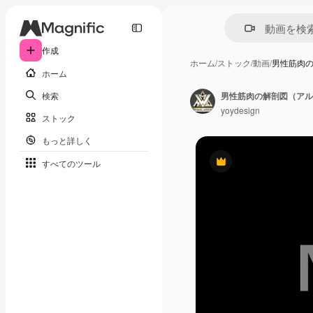
作成
ホーム
/
ストック
/
動画
/
男性筋肉
ホーム
検索
男性筋肉の解剖図（アル
yoydesign
ストック
もっと詳しく
すべてのツール
Premium