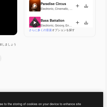
Paradise Circus
Electronic
,
Cinematic
,
Epic
,
Dramatic
,
Energetic
,
Te
Bass Battalion
Electronic
,
Groovy
,
Energetic
,
Exciting
,
Tension
,
Up
さらに多くの音楽
オプションを探す
Echo Bloom
Electronic
,
Groovy
,
Dark
,
Tension
加しましょう
Contesto
Electronic
,
Cinematic
,
Dramatic
,
Tension
Sleeping Household
Electronic
,
Ambient
,
Cinematic
,
Dramatic
,
Laid Bac
Ominous Thriller
Electronic
,
Cinematic
,
Dramatic
,
Dark
,
Tension
Premium
Premium
AIによって生成されました。
Premium
Premium
AIによって生成さ
ee to the storing of cookies on your device to enhance site