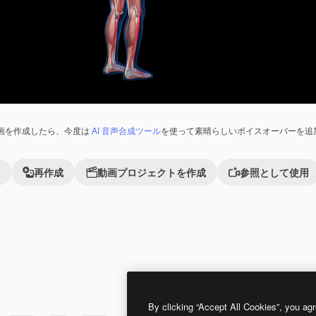
画を作成したら、今度は
AI 音声合成ツール
を使って素晴らしいボイスオーバーを追
再作成
動画プロジェクトを作成
参照として使用
Premium
Premium
AIによって生成されました。
By clicking “Accept All Cookies”, you agr