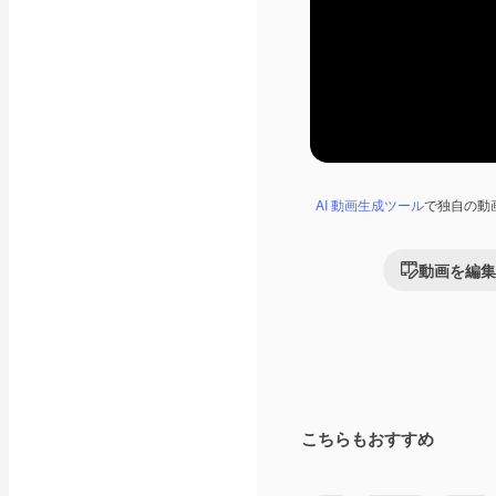
AI 動画生成ツール
で独自の動
動画を編集
こちらもおすすめ
Premium
Premium