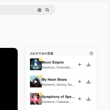
画像で検索
検索
おすすめの音楽
Moon Empire
Electronic
,
Cinematic
,
Dramatic
,
Dark
,
Tension
My Heart Beats
Electronic
,
Groovy
,
Tension
Symphony of Speed
Electronic
,
Classical
,
Dramatic
,
Energetic
,
Playful
,
E