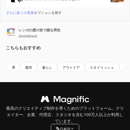
さらに多くの音楽
オプションを探す
レンガの壁の前で踊る男性
silverkblack
こちらもおすすめ
Premium
Premium
Premium
Premium
男
都市
暮らし
アウトドア
スタイリッシュ
壁
最高のクリエイティブ制作を導くためのプラットフォーム。クリ
エイター、企業、代理店、スタジオを含む100万人以上が利用し
ています。
日本語