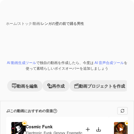
ホーム
/
ストック
/
動画
/
レンガの壁の前で踊る男性
AI 動画生成ツール
で独自の動画を作成したら、今度は
AI 音声合成ツール
を
Premium
使って素晴らしいボイスオーバーを追加しましょう
動画を編集
再作成
動画プロジェクトを作成
この動画におすすめの音楽
Cosmic Funk
Ge
Electronic
,
Funk
,
Groovy
,
Energetic
Fu