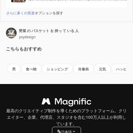
さらに多くの音楽
オプションを探す
野菜 の バスケット を 持っ て いる 人
yoydesign
こちらもおすすめ
Premium
Premium
Premium
Premium
男
食べ物
ショッピング
肖像画
元気
ハッピー
最高のクリエイティブ制作を導くためのプラットフォーム。クリ
エイター、企業、代理店、スタジオを含む100万人以上が利用し
ています。
日本語