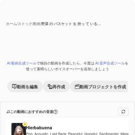
ホーム
/
ストック
/
動画
/
野菜 の バスケット を 持っ て いる…
AI 動画生成ツール
で独自の動画を作成したら、今度は
AI 音声合成ツール
を
Premium
使って素晴らしいボイスオーバーを追加しましょう
動画を編集
再作成
動画プロジェクトを作成
この動画におすすめの音楽
Hierbabuena
Pop
,
Acoustic
,
Laid Back
,
Peaceful
,
Hopeful
,
Sentimental
,
Melancho