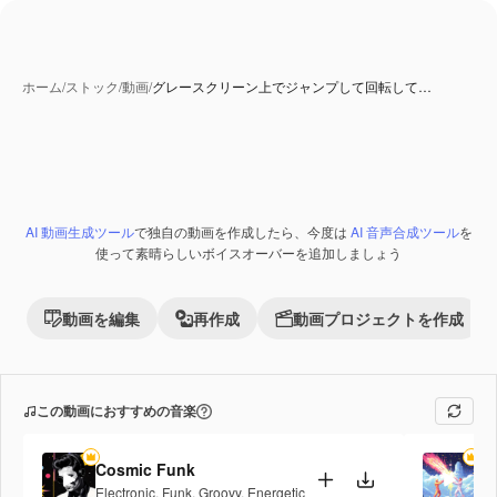
ホーム
/
ストック
/
動画
/
グレースクリーン上でジャンプして回転して…
AI 動画生成ツール
で独自の動画を作成したら、今度は
AI 音声合成ツール
を
Premium
使って素晴らしいボイスオーバーを追加しましょう
動画を編集
再作成
動画プロジェクトを作成
この動画におすすめの音楽
Cosmic Funk
Fi
Electronic
,
Funk
,
Groovy
,
Energetic
Po