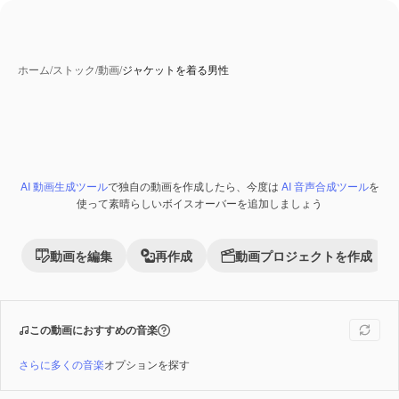
ホーム
/
ストック
/
動画
/
ジャケットを着る男性
AI 動画生成ツール
で独自の動画を作成したら、今度は
AI 音声合成ツール
を
Premium
使って素晴らしいボイスオーバーを追加しましょう
動画を編集
再作成
動画プロジェクトを作成
この動画におすすめの音楽
さらに多くの音楽
オプションを探す