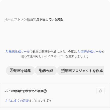
ホーム
/
ストック
/
動画
/
気分を害している男性
AI 動画生成ツール
で独自の動画を作成したら、今度は
AI 音声合成ツール
を
Premium
使って素晴らしいボイスオーバーを追加しましょう
動画を編集
再作成
動画プロジェクトを作成
この動画におすすめの音楽
さらに多くの音楽
オプションを探す