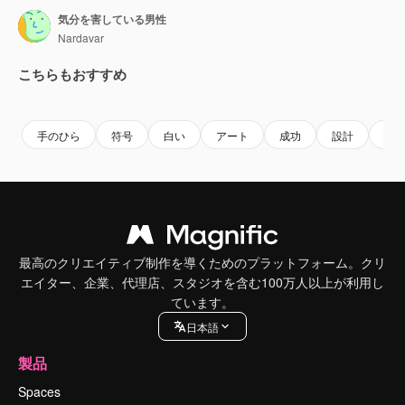
気分を害している男性
Nardavar
こちらもおすすめ
Premium
Premium
Premium
Premium
手のひら
符号
白い
アート
成功
設計
ジ
最高のクリエイティブ制作を導くためのプラットフォーム。クリ
エイター、企業、代理店、スタジオを含む100万人以上が利用し
ています。
日本語
製品
Spaces