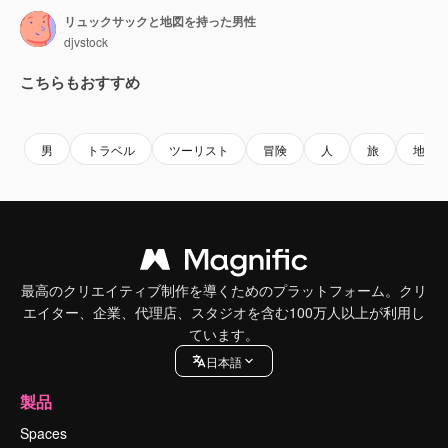
リュックサックと地図を持った男性
djvstock
こちらもおすすめ
Premium
Premium
Premium
Premium
男
トラベル
ツーリスト
冒険
人
旅
地図
最高のクリエイティブ制作を導くためのプラットフォーム。クリ
エイター、企業、代理店、スタジオを含む100万人以上が利用し
ています。
日本語
製品
Spaces