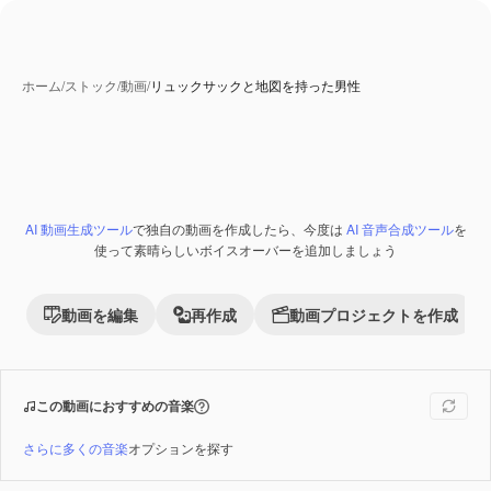
ホーム
/
ストック
/
動画
/
リュックサックと地図を持った男性
AI 動画生成ツール
で独自の動画を作成したら、今度は
AI 音声合成ツール
を
Premium
使って素晴らしいボイスオーバーを追加しましょう
動画を編集
再作成
動画プロジェクトを作成
この動画におすすめの音楽
さらに多くの音楽
オプションを探す