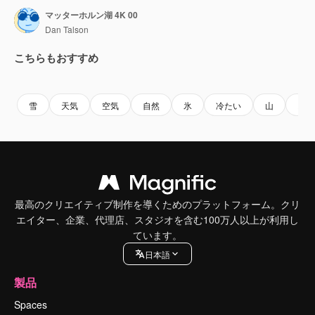
マッターホルン湖 4K 00
Dan Talson
こちらもおすすめ
Premium
Premium
Premium
Premium
雪
天気
空気
自然
氷
冷たい
山
スキ
最高のクリエイティブ制作を導くためのプラットフォーム。クリ
エイター、企業、代理店、スタジオを含む100万人以上が利用し
ています。
日本語
製品
Spaces