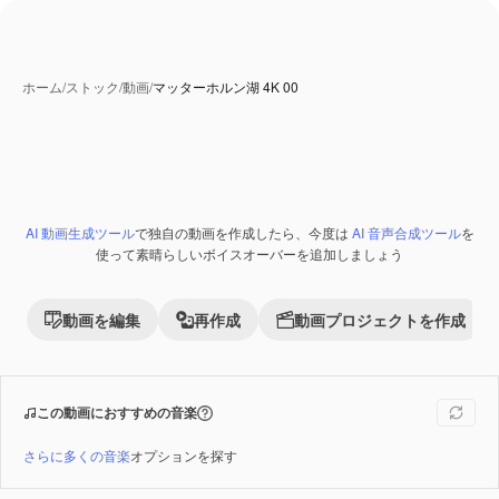
ホーム
/
ストック
/
動画
/
マッターホルン湖 4K 00
AI 動画生成ツール
で独自の動画を作成したら、今度は
AI 音声合成ツール
を
Premium
使って素晴らしいボイスオーバーを追加しましょう
動画を編集
再作成
動画プロジェクトを作成
この動画におすすめの音楽
さらに多くの音楽
オプションを探す