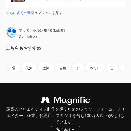
さらに多くの音楽
オプションを探す
マッターホルン湖 4K 動画 01
Dan Talson
こちらもおすすめ
Premium
Premium
Premium
Premium
雪
天気
空気
自然
氷
冷たい
山
スキ
最高のクリエイティブ制作を導くためのプラットフォーム。クリ
エイター、企業、代理店、スタジオを含む100万人以上が利用し
ています。
日本語