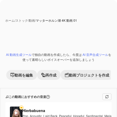
ホーム
/
ストック
/
動画
/
マッターホルン湖 4K 動画 01
AI 動画生成ツール
で独自の動画を作成したら、今度は
AI 音声合成ツール
を
Premium
使って素晴らしいボイスオーバーを追加しましょう
動画を編集
再作成
動画プロジェクトを作成
この動画におすすめの音楽
Hierbabuena
Pop
,
Acoustic
,
Laid Back
,
Peaceful
,
Hopeful
,
Sentimental
,
Melancho