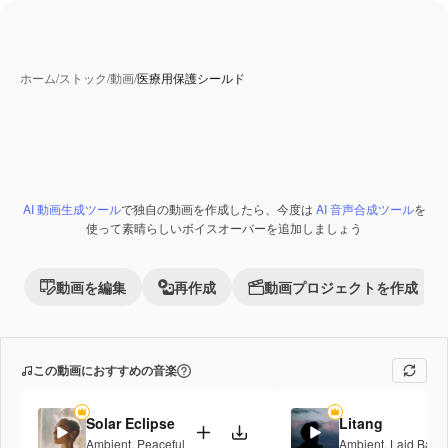
ホーム
/
ストック
/
動画
/
医療用保護シールド
AI 動画生成ツール
で独自の動画を作成したら、今度は
AI 音声合成ツール
を
Premium
使って素晴らしいボイスオーバーを追加しましょう
動画を編集
再作成
動画プロジェクトを作成
この動画におすすめの音楽
Solar Eclipse
Litang
Ambient
,
Peaceful
Ambient
,
Laid Back