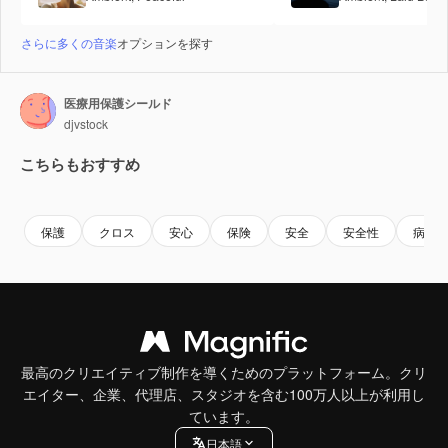
さらに多くの音楽
オプションを探す
医療用保護シールド
djvstock
こちらもおすすめ
Premium
Premium
Premium
Premium
保護
クロス
安心
保険
安全
安全性
病院
最高のクリエイティブ制作を導くためのプラットフォーム。クリ
エイター、企業、代理店、スタジオを含む100万人以上が利用し
ています。
日本語