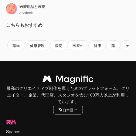
医療用品と医療
djvstock
こちらもおすすめ
Premium
Premium
Premium
Premium
薬物
健康管理
病院
医療の
健康
薬
ケア
最高のクリエイティブ制作を導くためのプラットフォーム。クリ
エイター、企業、代理店、スタジオを含む100万人以上が利用し
ています。
日本語
製品
Spaces