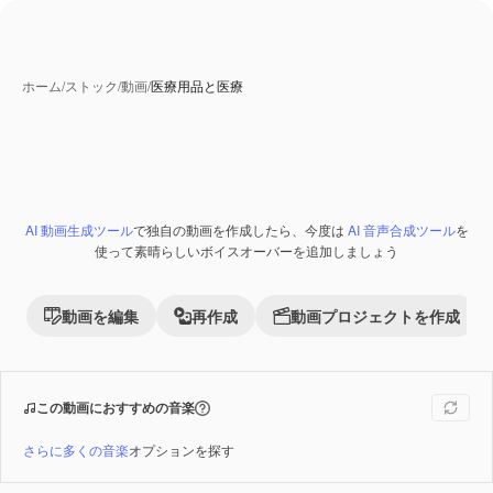
ホーム
/
ストック
/
動画
/
医療用品と医療
AI 動画生成ツール
で独自の動画を作成したら、今度は
AI 音声合成ツール
を
Premium
使って素晴らしいボイスオーバーを追加しましょう
動画を編集
再作成
動画プロジェクトを作成
この動画におすすめの音楽
さらに多くの音楽
オプションを探す