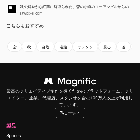
秋の鮮やかな紅葉に縁取られた、森の小道のローアングルからの眺めを捉えた、魅惑的な動画です。
rawpixel.com
こちらもおすすめ
Premium
Premium
AIによって生成されました。
Premium
Premium
空
秋
自然
道路
オレンジ
見る
道
風
最高のクリエイティブ制作を導くためのプラットフォーム。クリ
エイター、企業、代理店、スタジオを含む100万人以上が利用し
ています。
日本語
製品
Spaces