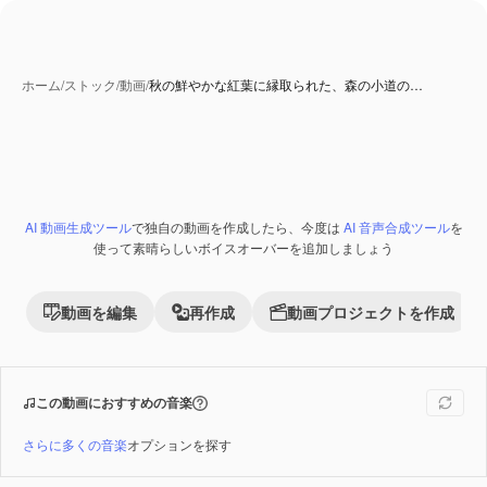
ホーム
/
ストック
/
動画
/
秋の鮮やかな紅葉に縁取られた、森の小道の…
AI 動画生成ツール
で独自の動画を作成したら、今度は
AI 音声合成ツール
を
Premium
使って素晴らしいボイスオーバーを追加しましょう
動画を編集
再作成
動画プロジェクトを作成
この動画におすすめの音楽
さらに多くの音楽
オプションを探す