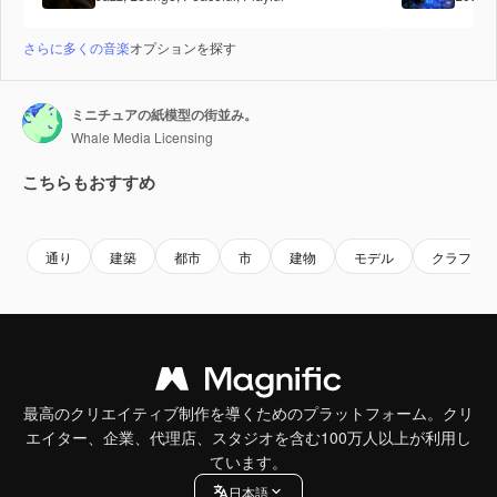
さらに多くの音楽
オプションを探す
ミニチュアの紙模型の街並み。
Whale Media Licensing
こちらもおすすめ
Premium
Premium
AIによって生成されました。
Premium
Premium
通り
建築
都市
市
建物
モデル
クラフト
最高のクリエイティブ制作を導くためのプラットフォーム。クリ
エイター、企業、代理店、スタジオを含む100万人以上が利用し
ています。
日本語