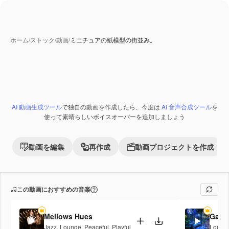
ホーム
/
ストック
/
動画
/
ミニチュアの紙模型の街並み。
AI 生成コンテンツ
AI 動画生成ツール
で独自の動画を作成したら、今度は
AI 音声合成ツール
を
Premium
使って素晴らしいボイスオーバーを追加しましょう
動画を編集
再作成
動画プロジェクトを作成
この動画におすすめの音楽
Mellows Hues
Galac
Jazz
,
Lounge
,
Peaceful
,
Playful
Loung