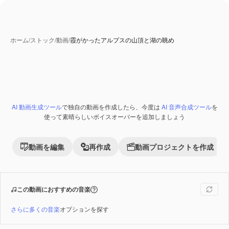
ホーム
/
ストック
/
動画
/
霞がかったアルプスの山頂と湖の眺め
AI 動画生成ツール
で独自の動画を作成したら、今度は
AI 音声合成ツール
を
Premium
使って素晴らしいボイスオーバーを追加しましょう
動画を編集
再作成
動画プロジェクトを作成
この動画におすすめの音楽
さらに多くの音楽
オプションを探す