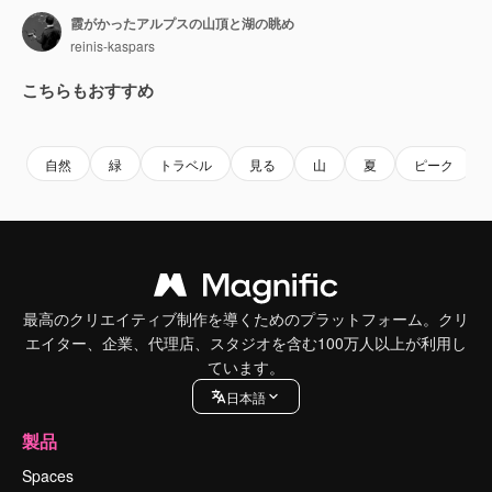
霞がかったアルプスの山頂と湖の眺め
reinis-kaspars
こちらもおすすめ
Premium
Premium
Premium
Premium
自然
緑
トラベル
見る
山
夏
ピーク
最高のクリエイティブ制作を導くためのプラットフォーム。クリ
エイター、企業、代理店、スタジオを含む100万人以上が利用し
ています。
日本語
製品
Spaces