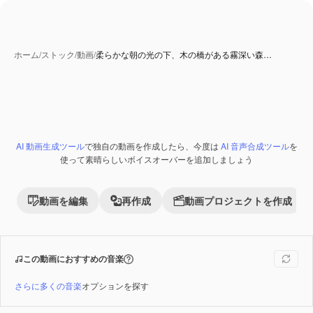
ホーム
/
ストック
/
動画
/
柔らかな朝の光の下、木の橋がある霧深い森…
AI 動画生成ツール
で独自の動画を作成したら、今度は
AI 音声合成ツール
を
Premium
使って素晴らしいボイスオーバーを追加しましょう
動画を編集
再作成
動画プロジェクトを作成
この動画におすすめの音楽
さらに多くの音楽
オプションを探す