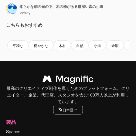
柔らかな朝の光の下、木の橋がある霧深い森の小道
Icetray
こちらもおすすめ
Premium
Premium
Premium
Premium
平和な
穏やかな
木材
自然
小道
余暇
朝
最高のクリエイティブ制作を導くためのプラットフォーム。クリ
エイター、企業、代理店、スタジオを含む100万人以上が利用し
ています。
日本語
製品
Spaces