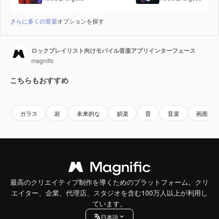
さらに多くの音楽
オプションを探す
ロックプレイリスト向けモバイル音楽アプリインターフェース
magnific
こちらもおすすめ
Premium
Premium
Premium
Premium
ガラス
岩
未来的な
娯楽
音
音楽
画面
最高のクリエイティブ制作を導くためのプラットフォーム。クリ
エイター、企業、代理店、スタジオを含む100万人以上が利用し
ています。
日本語