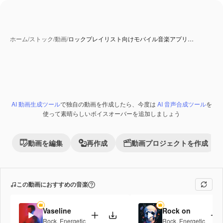
ホーム
/
ストック
/
動画
/
ロックプレイリスト向けモバイル音楽アプリ…
AI 動画生成ツール
で独自の動画を作成したら、今度は
AI 音声合成ツール
を
Premium
使って素晴らしいボイスオーバーを追加しましょう
動画を編集
再作成
動画プロジェクトを作成
この動画におすすめの音楽
Vaseline
Rock on
Rock
,
Energetic
Rock
,
Energetic