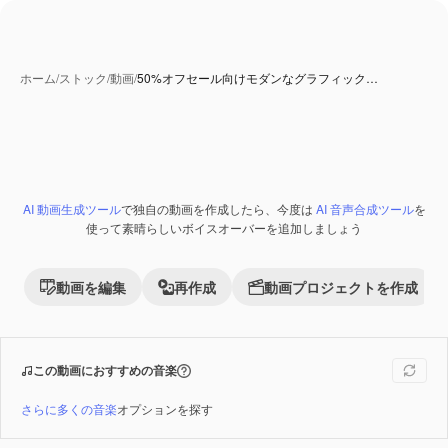
ホーム
/
ストック
/
動画
/
50%オフセール向けモダンなグラフィック…
AI 動画生成ツール
で独自の動画を作成したら、今度は
AI 音声合成ツール
を
Premium
使って素晴らしいボイスオーバーを追加しましょう
動画を編集
再作成
動画プロジェクトを作成
この動画におすすめの音楽
さらに多くの音楽
オプションを探す