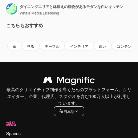
ダイニングエリアと鉢植えの植物があるモダンな白いキッチン
Whale Media Licensing
こちらもおすすめ
Premium
Premium
Premium
Premium
家
見る
テーブル
インテリア
白い
コンテンポ
最高のクリエイティブ制作を導くためのプラットフォーム。クリ
エイター、企業、代理店、スタジオを含む100万人以上が利用し
ています。
日本語
製品
Spaces