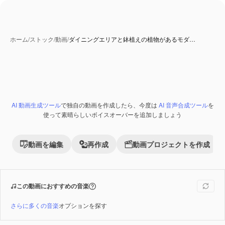
ホーム
/
ストック
/
動画
/
ダイニングエリアと鉢植えの植物があるモダ…
AI 生成コンテンツ
AI 動画生成ツール
で独自の動画を作成したら、今度は
AI 音声合成ツール
を
Premium
使って素晴らしいボイスオーバーを追加しましょう
動画を編集
再作成
動画プロジェクトを作成
この動画におすすめの音楽
さらに多くの音楽
オプションを探す