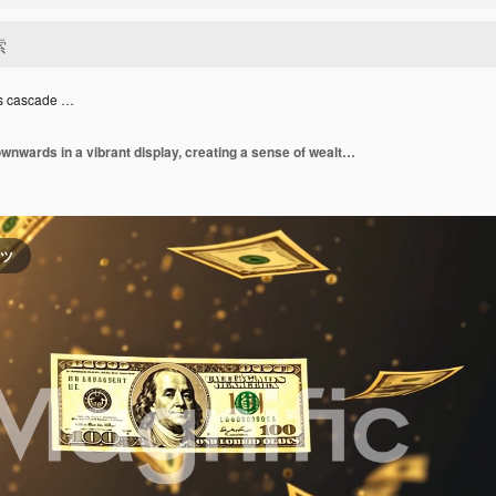
ls cascade …
Money bills cascade downwards in a vibrant display, creating a sense of wealth and abundance in a dynamic and eye-catching setting with golden hues
ンツ