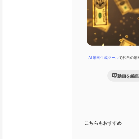
AI 動画生成ツール
で独自の動
動画を編集
こちらもおすすめ
Premium
Premium
AIによって生成さ