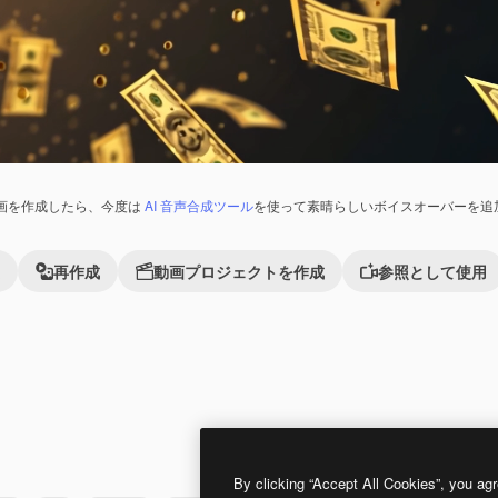
画を作成したら、今度は
AI 音声合成ツール
を使って素晴らしいボイスオーバーを追
再作成
動画プロジェクトを作成
参照として使用
れました。
Premium
Premium
AIによって生成されました。
By clicking “Accept All Cookies”, you agr