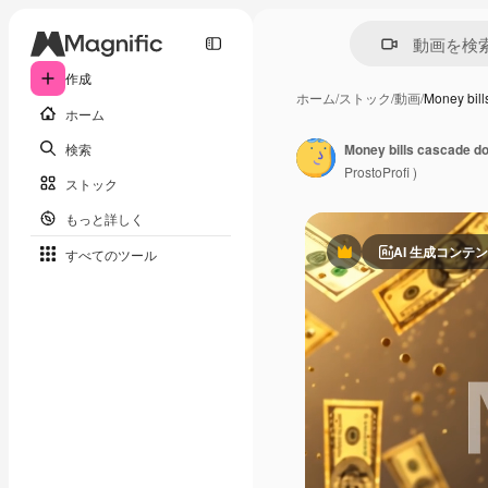
作成
ホーム
/
ストック
/
動画
/
Money bil
ホーム
検索
ProstoProfi )
ストック
もっと詳しく
AI 生成コンテ
すべてのツール
Premium