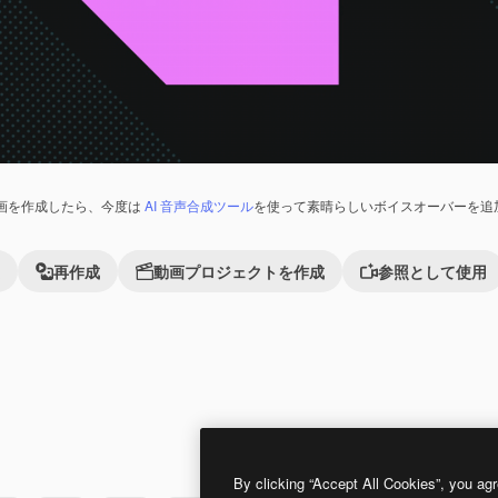
画を作成したら、今度は
AI 音声合成ツール
を使って素晴らしいボイスオーバーを追
再作成
動画プロジェクトを作成
参照として使用
Premium
Premium
By clicking “Accept All Cookies”, you agr