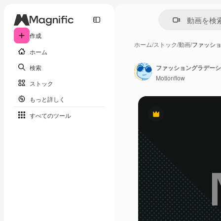
作成
ホーム
/
ストック
/
動画
/
ファッシ
ホーム
検索
ファッショングラデーシ
Motionflow
ストック
もっと詳しく
すべてのツール
Premium