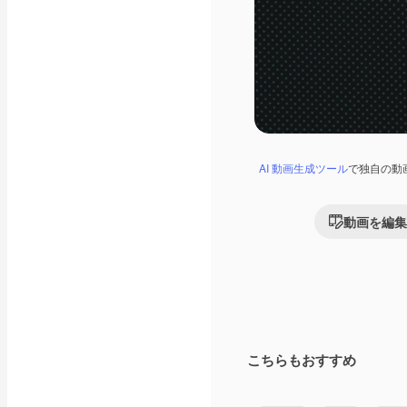
AI 動画生成ツール
で独自の動
動画を編集
こちらもおすすめ
Premium
Premium