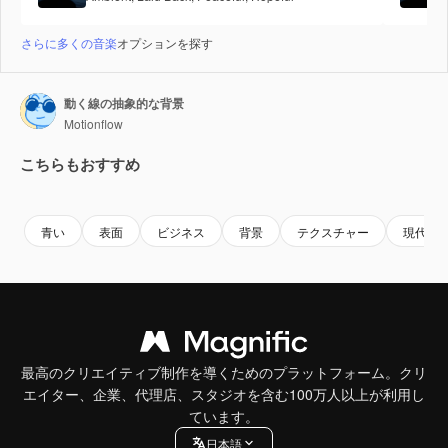
さらに多くの音楽
オプションを探す
動く線の抽象的な背景
Motionflow
こちらもおすすめ
Premium
Premium
Premium
Premium
青い
表面
ビジネス
背景
テクスチャー
現代の
最高のクリエイティブ制作を導くためのプラットフォーム。クリ
エイター、企業、代理店、スタジオを含む100万人以上が利用し
ています。
日本語