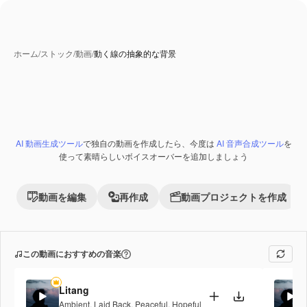
ホーム
/
ストック
/
動画
/
動く線の抽象的な背景
AI 動画生成ツール
で独自の動画を作成したら、今度は
AI 音声合成ツール
を
Premium
使って素晴らしいボイスオーバーを追加しましょう
動画を編集
再作成
動画プロジェクトを作成
この動画におすすめの音楽
Litang
Ambient
,
Laid Back
,
Peaceful
,
Hopeful