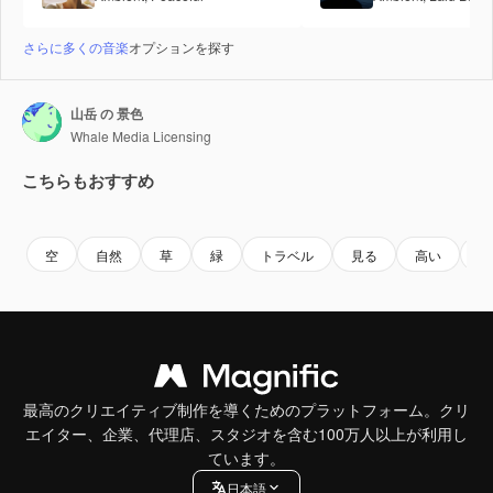
さらに多くの音楽
オプションを探す
山岳 の 景色
Whale Media Licensing
こちらもおすすめ
Premium
Premium
Premium
Premium
空
自然
草
緑
トラベル
見る
高い
山
最高のクリエイティブ制作を導くためのプラットフォーム。クリ
エイター、企業、代理店、スタジオを含む100万人以上が利用し
ています。
日本語