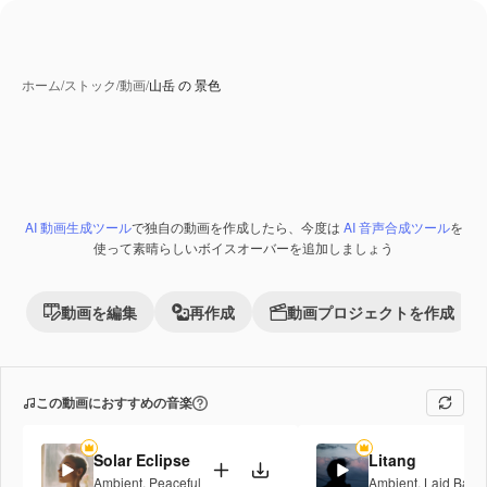
ホーム
/
ストック
/
動画
/
山岳 の 景色
AI 動画生成ツール
で独自の動画を作成したら、今度は
AI 音声合成ツール
を
Premium
使って素晴らしいボイスオーバーを追加しましょう
動画を編集
再作成
動画プロジェクトを作成
この動画におすすめの音楽
Solar Eclipse
Litang
Ambient
,
Peaceful
Ambient
,
Laid Back