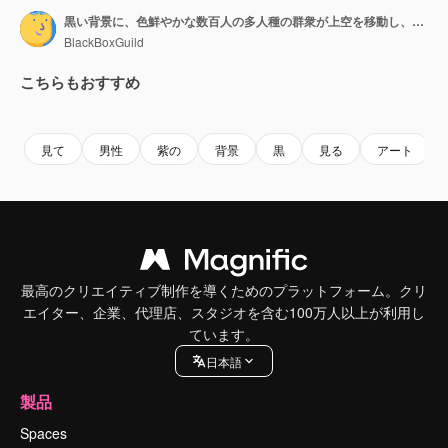
黒い背景に、色鮮やかな数百人の多人種の群衆が上空を移動し、さらに群衆の中へ溶け込んでいくアニメーション。
BlackBoxGuild
こちらもおすすめ
Premium
Premium
Premium
Premium
見て
男性
紫の
背景
黒
見る
アート
最高のクリエイティブ制作を導くためのプラットフォーム。クリ
エイター、企業、代理店、スタジオを含む100万人以上が利用し
ています。
日本語
製品
Spaces