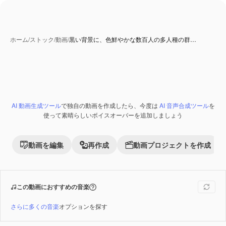
ホーム
/
ストック
/
動画
/
黒い背景に、色鮮やかな数百人の多人種の群…
AI 動画生成ツール
で独自の動画を作成したら、今度は
AI 音声合成ツール
を
Premium
使って素晴らしいボイスオーバーを追加しましょう
動画を編集
再作成
動画プロジェクトを作成
この動画におすすめの音楽
さらに多くの音楽
オプションを探す