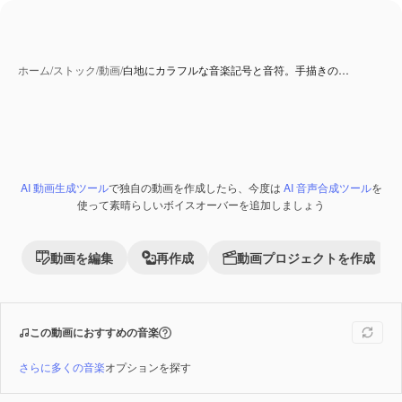
ホーム
/
ストック
/
動画
/
白地にカラフルな音楽記号と音符。手描きの…
AI 動画生成ツール
で独自の動画を作成したら、今度は
AI 音声合成ツール
を
Premium
使って素晴らしいボイスオーバーを追加しましょう
動画を編集
再作成
動画プロジェクトを作成
この動画におすすめの音楽
さらに多くの音楽
オプションを探す