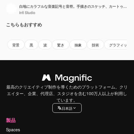
白地にカラフルな音楽記号と音符。手描きのスケッチ、カートゥーン落書きスタイル、かわいい
Infi Studio
こちらもおすすめ
Premium
Premium
AIによって生成されました。
Premium
Premium
AIによっ
背景
黒
波
驚き
抽象
技術
グラフィック
最高のクリエイティブ制作を導くためのプラットフォーム。クリ
エイター、企業、代理店、スタジオを含む100万人以上が利用し
ています。
日本語
製品
Spaces