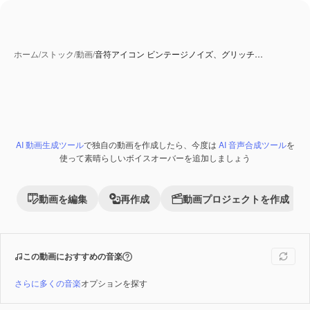
ホーム
/
ストック
/
動画
/
音符アイコン ビンテージノイズ、グリッチ…
AI 動画生成ツール
で独自の動画を作成したら、今度は
AI 音声合成ツール
を
Premium
使って素晴らしいボイスオーバーを追加しましょう
動画を編集
再作成
動画プロジェクトを作成
この動画におすすめの音楽
さらに多くの音楽
オプションを探す