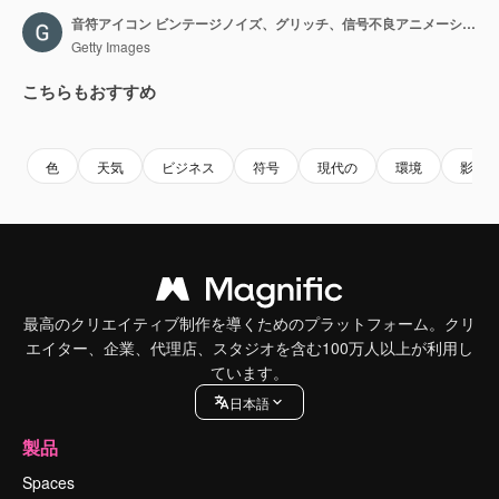
音符アイコン ビンテージノイズ、グリッチ、信号不良アニメーション。
Getty Images
こちらもおすすめ
Premium
Premium
Premium
Premium
色
天気
ビジネス
符号
現代の
環境
影
最高のクリエイティブ制作を導くためのプラットフォーム。クリ
エイター、企業、代理店、スタジオを含む100万人以上が利用し
ています。
日本語
製品
Spaces