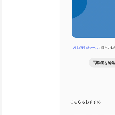
AI 動画生成ツール
で独自の動
動画を編集
こちらもおすすめ
Premium
Premium