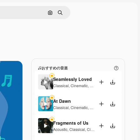
画像で検索
検索
おすすめの音楽
Seamlessly Loved
Classical
,
Cinematic
,
Peaceful
,
Sentimental
At Dawn
Classical
,
Cinematic
,
Dramatic
,
Laid Back
,
Peacefu
Fragments of Us
Acoustic
,
Classical
,
Cinematic
,
Dramatic
,
Peaceful
,