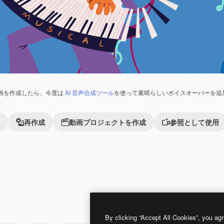
画を作成したら、今度は
AI 音声合成ツール
を使って素晴らしいボイスオーバーを追
再作成
動画プロジェクトを作成
参照として使用
Premium
Premium
By clicking “Accept All Cookies”, you agr