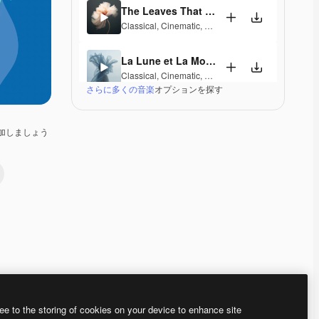
The Leaves That Fall
Classical
,
Cinematic
,
Dramatic
,
Laid Back
,
Peacefu
La Lune et La Mouette
Classical
,
Cinematic
,
Dramatic
,
Laid Back
,
Peacefu
さらに多くの音楽
オプションを探す
Classic Calm
Classical
,
Peaceful
,
Elegant
加しましょう
Shadow Of My Former Self
Classical
,
Laid Back
,
Peaceful
,
Hopeful
,
Sentiment
Ne Me Laisse Pas Tomber
Classical
,
Peaceful
,
Hopeful
,
Sentimental
,
Melancho
Time And Space
Classical
,
Peaceful
,
Sentimental
Premium
Premium
Premium
Premium
AIによって生成さ
ee to the storing of cookies on your device to enhance site