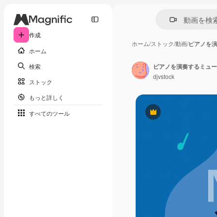
作成
ホーム
/
ストック
/
動画
/
ピアノを演
ホーム
検索
ピアノを演奏するミュージ
djvstock
ストック
もっと詳しく
すべてのツール
Premium