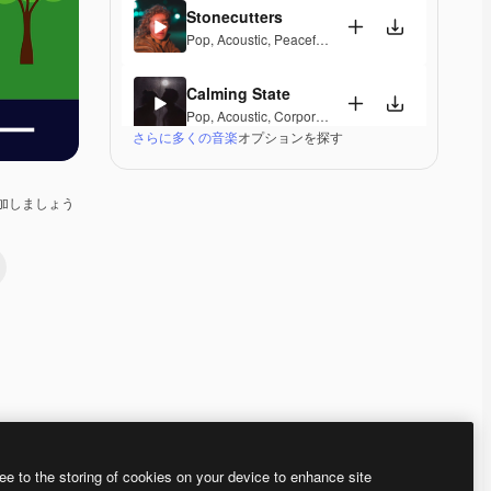
Stonecutters
Pop
,
Acoustic
,
Peaceful
,
Hopeful
,
Melancholic
Calming State
Pop
,
Acoustic
,
Corporate
,
Laid Back
,
Peaceful
,
Hop
さらに多くの音楽
オプションを探す
Parguito
Pop
,
Acoustic
,
Happy
,
Groovy
,
Laid Back
,
Peaceful
加しましょう
If I Lose Myself Dancing
Pop
,
Acoustic
,
Reggae
,
Groovy
,
Laid Back
,
Peacefu
Gentle Rains
Acoustic
,
Laid Back
,
Peaceful
,
Hopeful
,
Sentimenta
Her Beautiful Garden
Acoustic
,
Cinematic
,
Laid Back
,
Peaceful
,
Hopeful
,
Premium
Premium
Premium
Premium
ee to the storing of cookies on your device to enhance site