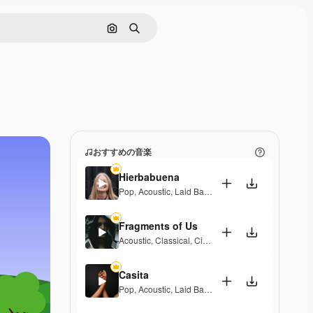
画像で検索
検索
おすすめの音楽
Hierbabuena
Pop
,
Acoustic
,
Laid Back
,
Peaceful
,
Hopeful
,
Senti
Fragments of Us
Acoustic
,
Classical
,
Cinematic
,
Dramatic
,
Peaceful
,
Casita
Pop
,
Acoustic
,
Laid Back
,
Peaceful
,
Hopeful
,
Senti