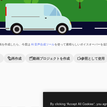
画を作成したら、今度は
AI 音声合成ツール
を使って素晴らしいボイスオーバーを追
再作成
動画プロジェクトを作成
参照として使用
Premium
Premium
By clicking “Accept All Cookies”, you agr