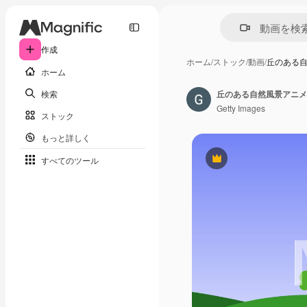
作成
ホーム
/
ストック
/
動画
/
丘のある
ホーム
検索
Getty Images
ストック
もっと詳しく
すべてのツール
Premium