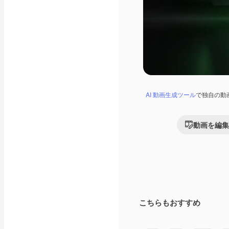
AI 動画生成ツール
で独自の動
動画を編集
こちらもおすすめ
Premium
Premium
AIによって生成さ