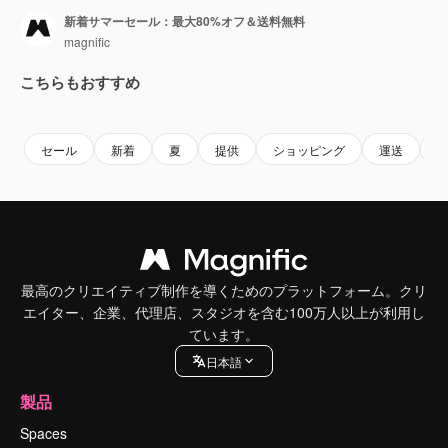
新着サマーセール：最大80%オフ＆送料無料
magnific
こちらもおすすめ
Premium
Premium
セール
新着
夏
提供
ショッピング
運送
最高のクリエイティブ制作を導くためのプラットフォーム。クリ
エイター、企業、代理店、スタジオを含む100万人以上が利用し
ています。
日本語
製品
Spaces