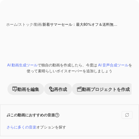
ホーム
/
ストック
/
動画
/
新着サマーセール：最大80%オフ＆送料無…
AI 動画生成ツール
で独自の動画を作成したら、今度は
AI 音声合成ツール
を
Premium
使って素晴らしいボイスオーバーを追加しましょう
動画を編集
再作成
動画プロジェクトを作成
この動画におすすめの音楽
さらに多くの音楽
オプションを探す