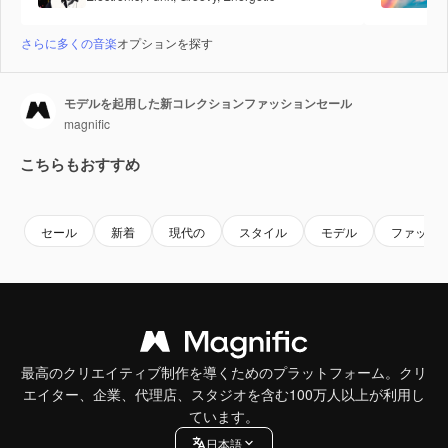
さらに多くの音楽
オプションを探す
モデルを起用した新コレクションファッションセール
magnific
こちらもおすすめ
Premium
Premium
Premium
Premium
セール
新着
現代の
スタイル
モデル
ファッシ
最高のクリエイティブ制作を導くためのプラットフォーム。クリ
エイター、企業、代理店、スタジオを含む100万人以上が利用し
ています。
日本語