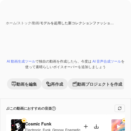
ホーム
/
ストック
/
動画
/
モデルを起用した新コレクションファッショ…
AI 動画生成ツール
で独自の動画を作成したら、今度は
AI 音声合成ツール
を
Premium
使って素晴らしいボイスオーバーを追加しましょう
動画を編集
再作成
動画プロジェクトを作成
この動画におすすめの音楽
Cosmic Funk
Pe
Electronic
,
Funk
,
Groovy
,
Energetic
Po