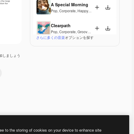
A Special Morning
Pop
,
Corporate
,
Happy
,
Laid Back
,
Peaceful
,
Hopef
Clearpath
Pop
,
Corporate
,
Groovy
,
Laid Back
,
Hopeful
さらに多くの音楽
オプションを探す
Flashing Vibes
Lounge
,
Hip Hop
,
Corporate
,
Groovy
,
Laid Back
,
El
加しましょう
Calming State
Pop
,
Acoustic
,
Corporate
,
Laid Back
,
Peaceful
,
Hop
Ozone
Electronic
,
Ambient
,
Corporate
,
Laid Back
,
Peacefu
In The Genes
Lofi
,
Corporate
,
Happy
,
Laid Back
Premium
Premium
Premium
Premium
ee to the storing of cookies on your device to enhance site