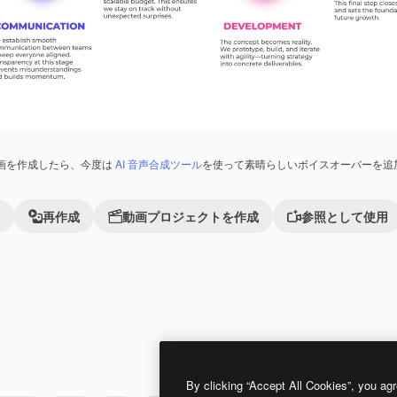
画を作成したら、今度は
AI 音声合成ツール
を使って素晴らしいボイスオーバーを追
再作成
動画プロジェクトを作成
参照として使用
Premium
Premium
By clicking “Accept All Cookies”, you agr