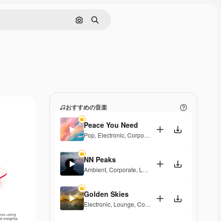
画像で検索
検索
おすすめの音楽
Peace You Need
Pop
,
Electronic
,
Corporate
,
Groovy
,
Laid Back
NN Peaks
Ambient
,
Corporate
,
Laid Back
,
Peaceful
,
Hopeful
Golden Skies
Electronic
,
Lounge
,
Corporate
,
Groovy
,
Laid Back
,