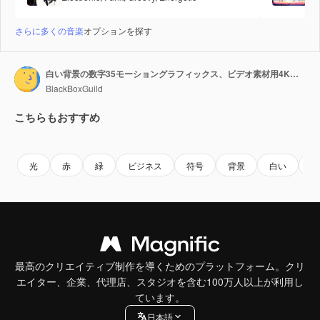
さらに多くの音楽
オプションを探す
白い背景の数字35モーショングラフィックス、ビデオ素材用4Kカートゥーン数字。
BlackBoxGuild
こちらもおすすめ
Premium
Premium
Premium
Premium
光
赤
緑
ビジネス
符号
背景
白い
現
最高のクリエイティブ制作を導くためのプラットフォーム。クリ
エイター、企業、代理店、スタジオを含む100万人以上が利用し
ています。
日本語