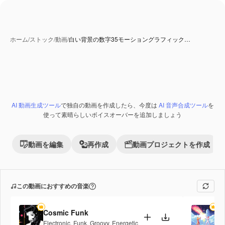
ホーム
/
ストック
/
動画
/
白い背景の数字35モーショングラフィック…
AI 動画生成ツール
で独自の動画を作成したら、今度は
AI 音声合成ツール
を
Premium
使って素晴らしいボイスオーバーを追加しましょう
動画を編集
再作成
動画プロジェクトを作成
この動画におすすめの音楽
Cosmic Funk
Fi
Electronic
,
Funk
,
Groovy
,
Energetic
Po