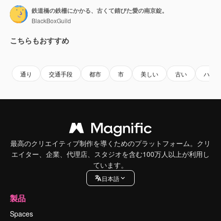
鉄道橋の鉄柵にかかる、古くて錆びた愛の南京錠。
BlackBoxGuild
こちらもおすすめ
Premium
Premium
Premium
Premium
通り
交通手段
都市
市
美しい
古い
ハー
最高のクリエイティブ制作を導くためのプラットフォーム。クリ
エイター、企業、代理店、スタジオを含む100万人以上が利用し
ています。
日本語
製品
Spaces