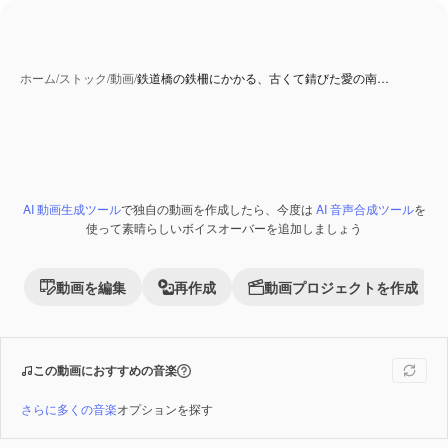
ホーム
/
ストック
/
動画
/
鉄道橋の鉄柵にかかる、古くて錆びた愛の南…
AI 動画生成ツール
で独自の動画を作成したら、今度は
AI 音声合成ツール
を
Premium
使って素晴らしいボイスオーバーを追加しましょう
動画を編集
再作成
動画プロジェクトを作成
この動画におすすめの音楽
さらに多くの音楽
オプションを探す