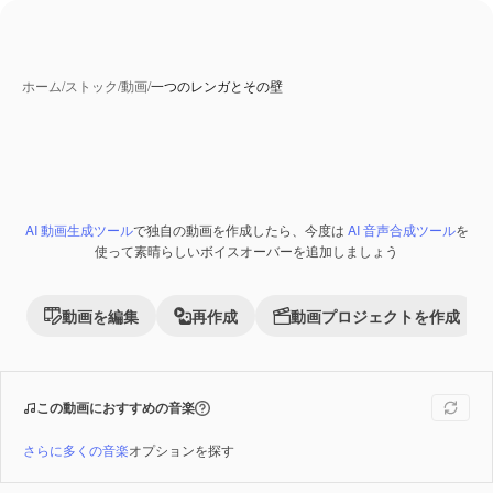
ホーム
/
ストック
/
動画
/
一つのレンガとその壁
AI 動画生成ツール
で独自の動画を作成したら、今度は
AI 音声合成ツール
を
Premium
使って素晴らしいボイスオーバーを追加しましょう
動画を編集
再作成
動画プロジェクトを作成
この動画におすすめの音楽
さらに多くの音楽
オプションを探す