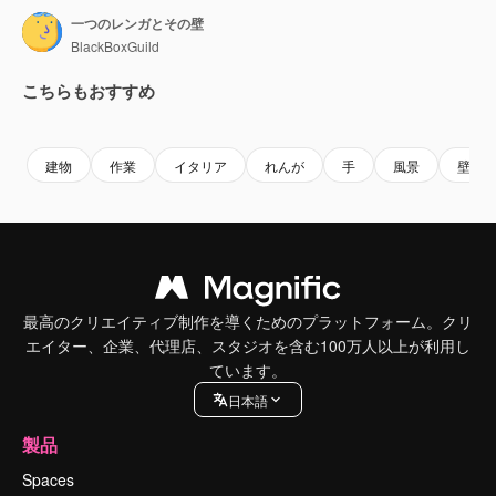
一つのレンガとその壁
BlackBoxGuild
こちらもおすすめ
Premium
Premium
Premium
Premium
建物
作業
イタリア
れんが
手
風景
壁
最高のクリエイティブ制作を導くためのプラットフォーム。クリ
エイター、企業、代理店、スタジオを含む100万人以上が利用し
ています。
日本語
製品
Spaces