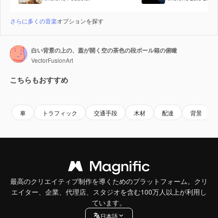
さらに多くの音楽
オプションを探す
白い背景の上の、蓋が開く空の茶色の段ボール箱の俯瞰
VectorFusionArt
こちらもおすすめ
Premium
Premium
AIによって生成されました。
Premium
Premium
AIによっ
車
トラフィック
交通手段
木材
配達
背景
最高のクリエイティブ制作を導くためのプラットフォーム。クリ
エイター、企業、代理店、スタジオを含む100万人以上が利用し
ています。
日本語