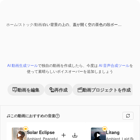
ホーム
/
ストック
/
動画
/
白い背景の上の、蓋が開く空の茶色の段ボー…
AI 生成コンテンツ
AI 動画生成ツール
で独自の動画を作成したら、今度は
AI 音声合成ツール
を
Premium
使って素晴らしいボイスオーバーを追加しましょう
動画を編集
再作成
動画プロジェクトを作成
この動画におすすめの音楽
Solar Eclipse
Litang
Ambient
,
Peaceful
Ambient
,
Laid Back