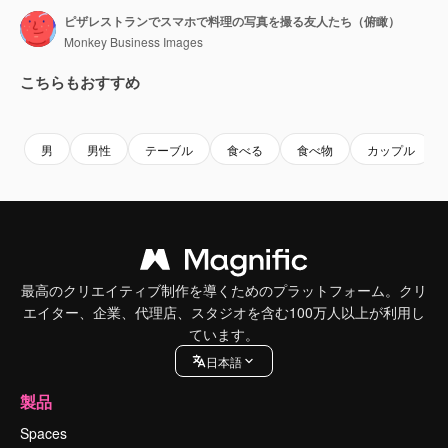
ピザレストランでスマホで料理の写真を撮る友人たち（俯瞰）
Monkey Business Images
こちらもおすすめ
Premium
Premium
Premium
Premium
男
男性
テーブル
食べる
食べ物
カップル
最高のクリエイティブ制作を導くためのプラットフォーム。クリ
エイター、企業、代理店、スタジオを含む100万人以上が利用し
ています。
日本語
製品
Spaces