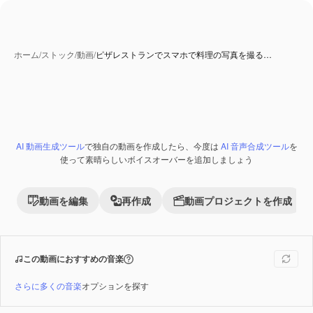
ホーム
/
ストック
/
動画
/
ピザレストランでスマホで料理の写真を撮る…
AI 動画生成ツール
で独自の動画を作成したら、今度は
AI 音声合成ツール
を
Premium
使って素晴らしいボイスオーバーを追加しましょう
動画を編集
再作成
動画プロジェクトを作成
この動画におすすめの音楽
さらに多くの音楽
オプションを探す