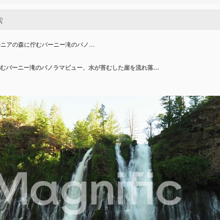
ルニアの森に佇むバーニー滝のパノ…
カリフォルニアの森に佇むバーニー滝のパノラマビュー、水が苔むした崖を流れ落ちる。