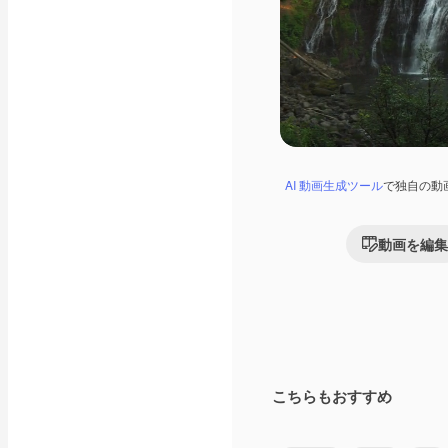
AI 動画生成ツール
で独自の動
動画を編集
こちらもおすすめ
Premium
Premium