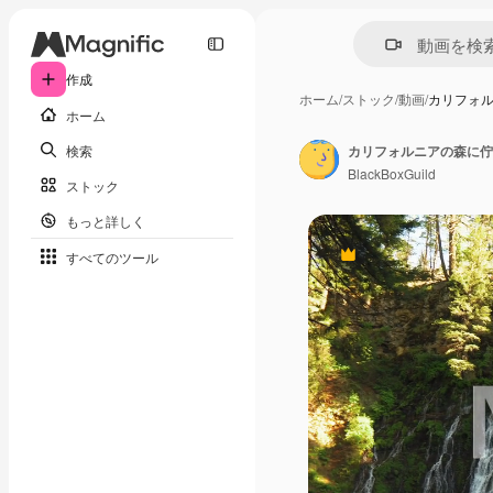
作成
ホーム
/
ストック
/
動画
/
カリフォ
ホーム
検索
BlackBoxGuild
ストック
もっと詳しく
すべてのツール
Premium