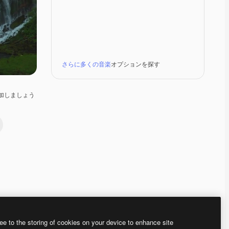
さらに多くの音楽
オプションを探す
加しましょう
Premium
Premium
Premium
Premium
ee to the storing of cookies on your device to enhance site