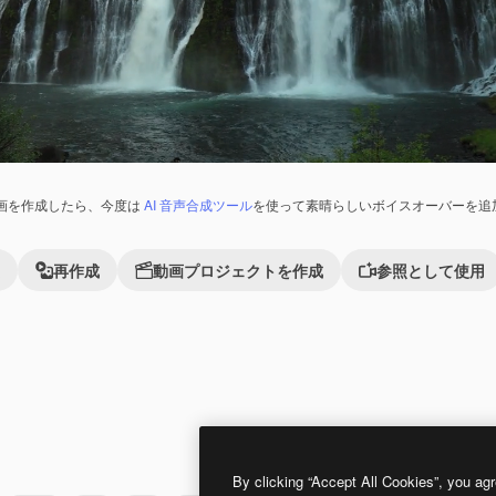
画を作成したら、今度は
AI 音声合成ツール
を使って素晴らしいボイスオーバーを追
再作成
動画プロジェクトを作成
参照として使用
Premium
Premium
By clicking “Accept All Cookies”, you agr