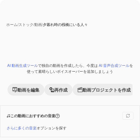
ホーム
/
ストック
/
動画
/
夕暮れ時の桟橋にいる人々
AI 動画生成ツール
で独自の動画を作成したら、今度は
AI 音声合成ツール
を
Premium
使って素晴らしいボイスオーバーを追加しましょう
動画を編集
再作成
動画プロジェクトを作成
この動画におすすめの音楽
さらに多くの音楽
オプションを探す