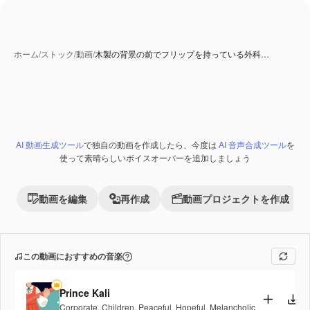
ホーム
/
ストック
/
動画
/
木製の背景の前でフリップを持っている外科…
AI 生成コンテンツ
AI 動画生成ツール
で独自の動画を作成したら、今度は
AI 音声合成ツール
を
Premium
使って素晴らしいボイスオーバーを追加しましょう
動画を編集
再作成
動画プロジェクトを作成
この動画におすすめの音楽
Prince Kali
Corporate
,
Children
,
Peaceful
,
Hopeful
,
Melancholic