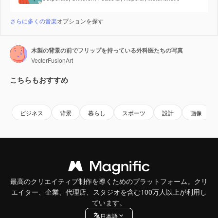
さらに多くの音楽
オプションを探す
木製の背景の前でフリップを持っている外科医たちの写真
VectorFusionArt
こちらもおすすめ
Premium
Premium
Premium
Premium
ビジネス
背景
暮らし
スポーツ
設計
画像
最高のクリエイティブ制作を導くためのプラットフォーム。クリ
エイター、企業、代理店、スタジオを含む100万人以上が利用し
ています。
日本語