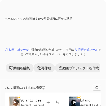
ホーム
/
ストック
/
動画
/
鮮やかな星雲銀河に浮かぶ惑星
AI 生成コンテンツ
AI 動画生成ツール
で独自の動画を作成したら、今度は
AI 音声合成ツール
を
Premium
使って素晴らしいボイスオーバーを追加しましょう
動画を編集
再作成
動画プロジェクトを作成
この動画におすすめの音楽
Solar Eclipse
Litang
Ambient
,
Peaceful
Ambient
,
Laid Back