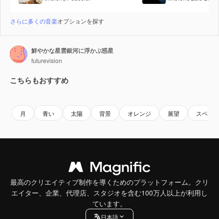
さらに多くの音楽
オプションを探す
鮮やかな星雲銀河に浮かぶ惑星
futurevision
こちらもおすすめ
Premium
Premium
AIによって生成されました。
Premium
Premium
AIによっ
月
青い
太陽
背景
オレンジ
展望
スペー
最高のクリエイティブ制作を導くためのプラットフォーム。クリ
エイター、企業、代理店、スタジオを含む100万人以上が利用し
ています。
日本語