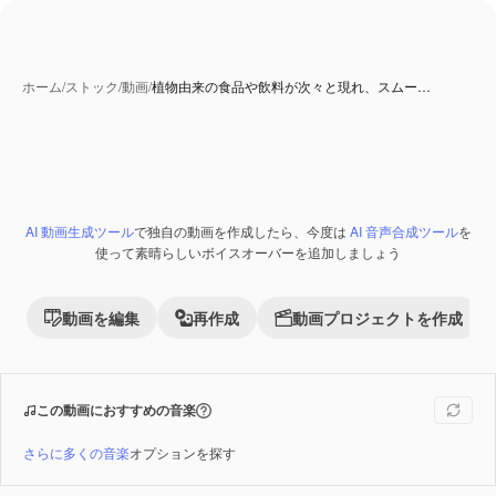
ホーム
/
ストック
/
動画
/
植物由来の食品や飲料が次々と現れ、スムー…
AI 動画生成ツール
で独自の動画を作成したら、今度は
AI 音声合成ツール
を
Premium
使って素晴らしいボイスオーバーを追加しましょう
動画を編集
再作成
動画プロジェクトを作成
この動画におすすめの音楽
さらに多くの音楽
オプションを探す