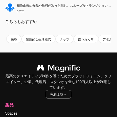
植物由来の食品や飲料が次々と現れ、スムーズなトランジションで、ビーガン食に欠かせないものが強調表示されます。
brgfx
こちらもおすすめ
Premium
Premium
Premium
Premium
栄養
健康的な生活様式
ナッツ
ほうれん草
アボカド
最高のクリエイティブ制作を導くためのプラットフォーム。クリ
エイター、企業、代理店、スタジオを含む100万人以上が利用し
ています。
日本語
製品
Spaces