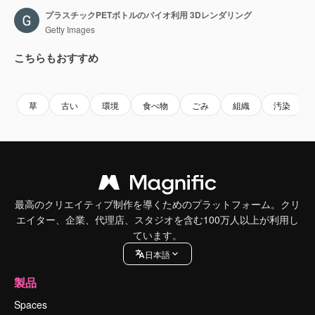
プラスチックPETボトルのバイオ利用 3Dレンダリング
Getty Images
こちらもおすすめ
Premium
Premium
Premium
Premium
草
古い
環境
食べ物
ごみ
組織
汚染
最高のクリエイティブ制作を導くためのプラットフォーム。クリ
エイター、企業、代理店、スタジオを含む100万人以上が利用し
ています。
日本語
製品
Spaces