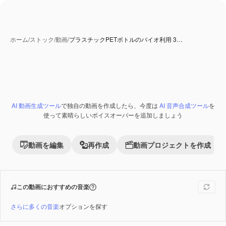
ホーム
/
ストック
/
動画
/
プラスチックPETボトルのバイオ利用 3…
AI 動画生成ツール
で独自の動画を作成したら、今度は
AI 音声合成ツール
を
Premium
使って素晴らしいボイスオーバーを追加しましょう
動画を編集
再作成
動画プロジェクトを作成
この動画におすすめの音楽
さらに多くの音楽
オプションを探す