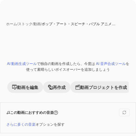
ホーム
/
ストック
/
動画
/
ポップ・アート・スピーチ・バブル アニメ…
AI 動画生成ツール
で独自の動画を作成したら、今度は
AI 音声合成ツール
を
Premium
使って素晴らしいボイスオーバーを追加しましょう
動画を編集
再作成
動画プロジェクトを作成
この動画におすすめの音楽
さらに多くの音楽
オプションを探す