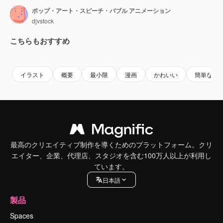
ポップ・アート・スピーチ・バブル アニメーション
djvstock
こちらもおすすめ
Premium
Premium
Premium
Premium
イラスト
概要
最小限
漫画
かわいい
簡単な
最高のクリエイティブ制作を導くためのプラットフォーム。クリ
エイター、企業、代理店、スタジオを含む100万人以上が利用し
ています。
日本語
製品
Spaces