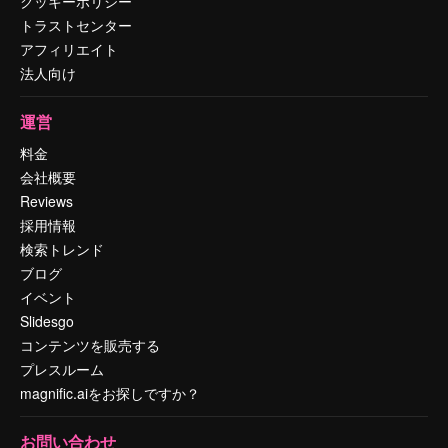
クッキーポリシー
トラストセンター
アフィリエイト
法人向け
運営
料金
会社概要
Reviews
採用情報
検索トレンド
ブログ
イベント
Slidesgo
コンテンツを販売する
プレスルーム
magnific.aiをお探しですか？
お問い合わせ