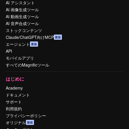
AI アシスタント
AI 画像生成ツール
AI 動画生成ツール
AI 音声合成ツール
ストックコンテンツ
Claude/ChatGPT向けMCP
新規
エージェント
新規
API
モバイルアプリ
すべてのMagnificツール
はじめに
Academy
ドキュメント
サポート
利用規約
プライバシーポリシー
オリジナル
新規