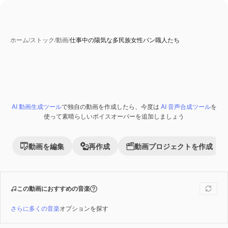
ホーム
/
ストック
/
動画
/
仕事中の陽気な多民族女性パン職人たち
AI 動画生成ツール
で独自の動画を作成したら、今度は
AI 音声合成ツール
を
Premium
使って素晴らしいボイスオーバーを追加しましょう
動画を編集
再作成
動画プロジェクトを作成
この動画におすすめの音楽
さらに多くの音楽
オプションを探す