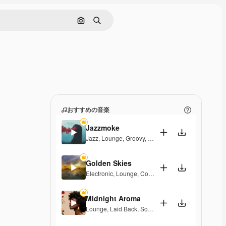
画像で検索
検索
おすすめの音楽
Jazzmoke
Jazz
,
Lounge
,
Groovy
,
Laid Back
,
Elegant
Golden Skies
Electronic
,
Lounge
,
Corporate
,
Groovy
,
Laid Back
,
Midnight Aroma
Lounge
,
Laid Back
,
Soulful
,
Elegant