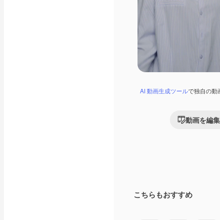
AI 動画生成ツール
で独自の動
動画を編集
こちらもおすすめ
Premium
Premium