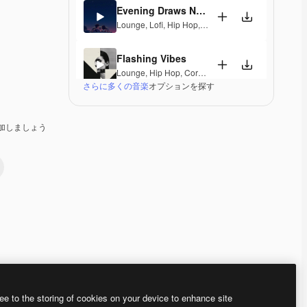
Evening Draws Near
Lounge
,
Lofi
,
Hip Hop
,
Laid Back
,
Peaceful
,
Hopefu
Flashing Vibes
Lounge
,
Hip Hop
,
Corporate
,
Groovy
,
Laid Back
,
El
さらに多くの音楽
オプションを探す
Tiffany
Jazz
,
Lounge
,
Hip Hop
,
Laid Back
,
Elegant
加しましょう
Third Floor
Jazz
,
Electronic
,
Lounge
,
Groovy
,
Laid Back
,
Soulfu
Spring Lingerie
Jazz
,
Lounge
,
Laid Back
,
Elegant
Londonderry Air
Electronic
,
Lounge
,
Ambient
,
Laid Back
,
Peaceful
,
Premium
Premium
Premium
Premium
ee to the storing of cookies on your device to enhance site