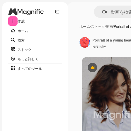
作成
ホーム
/
ストック
/
動画
/
Portrait o
ホーム
検索
Portrait of a young beau
tereliukv
ストック
もっと詳しく
すべてのツール
Premium