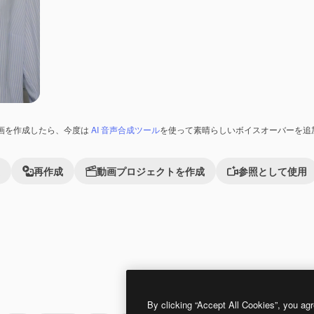
画を作成したら、今度は
AI 音声合成ツール
を使って素晴らしいボイスオーバーを追
再作成
動画プロジェクトを作成
参照として使用
Premium
Premium
By clicking “Accept All Cookies”, you agr