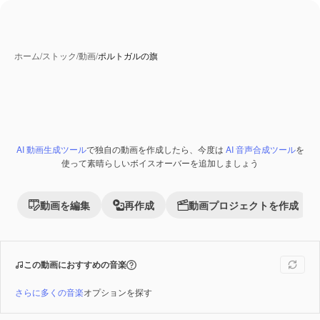
ホーム
/
ストック
/
動画
/
ポルトガルの旗
AI 動画生成ツール
で独自の動画を作成したら、今度は
AI 音声合成ツール
を
Premium
使って素晴らしいボイスオーバーを追加しましょう
動画を編集
再作成
動画プロジェクトを作成
この動画におすすめの音楽
さらに多くの音楽
オプションを探す