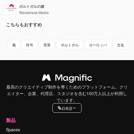
ポルトガルの旗
Wavebreak Media
こちらもおすすめ
Premium
Premium
Premium
Premium
風
符号
背景
ポルトガル
ヨーロッパ
文化
最高のクリエイティブ制作を導くためのプラットフォーム。クリ
エイター、企業、代理店、スタジオを含む100万人以上が利用し
ています。
日本語
製品
Spaces