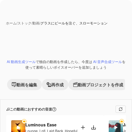
ホーム
/
ストック
/
動画
/
グラスにビールを注ぐ、スローモーション
AI 動画生成ツール
で独自の動画を作成したら、今度は
AI 音声合成ツール
を
Premium
使って素晴らしいボイスオーバーを追加しましょう
動画を編集
再作成
動画プロジェクトを作成
この動画におすすめの音楽
Luminous Ease
Jaz
Lounge
,
Lofi
,
Laid Back
,
Hopeful
Jazz
,