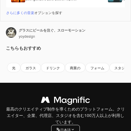
さらに多くの音楽
オプションを探す
グラスにビールを注ぐ、スローモーション
yoydesign
こちらもおすすめ
Premium
Premium
Premium
Premium
光
ガラス
ドリンク
商業の
フォーム
スタジオ
最高のクリエイティブ制作を導くためのプラットフォーム。クリ
エイター、企業、代理店、スタジオを含む100万人以上が利用し
ています。
日本語